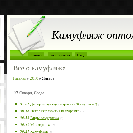
Камуфляж оптом
Главная
Регистрация
Вход
Все о камуфляже
Главная
»
2010
»
Январь
27 Января, Среда
01:01
Деформирующая окраска ("Камуфляж")
(0)
00:56
История развития камуфляжа
(1)
00:53
Виды камуфляжа
(0)
00:49
Маскировка
(2)
00:21
Камуфляж
(0)