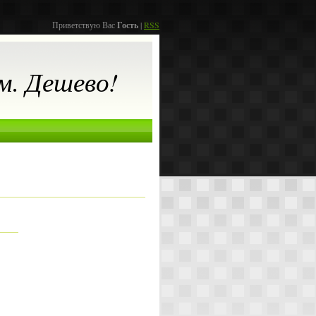
Приветствую Вас
Гость
|
RSS
. Дешево!