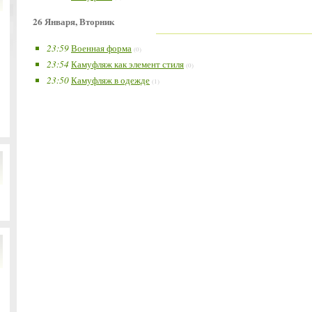
26 Января, Вторник
23:59
Военная форма
(0)
23:54
Камуфляж как элемент стиля
(0)
23:50
Камуфляж в одежде
(1)