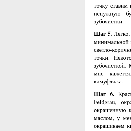
точку ставим 
ненужную бу
зубочистки.
Шаг 5.
Легко,
минимальной п
светло-коричн
точки. Некот
зубочисткой. 
мне кажется
камуфляжа.
Шаг 6.
Краси
Feldgrau, ок
окрашенную к
маслом, у ме
окрашиваем ки