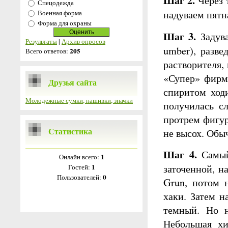
Шаг 2.
Через 
Спецодежда
надуваем пятна
Военная форма
Форма для охраны
Шаг 3.
Задува
Результаты
|
Архив опросов
umber), разве
205
Всего ответов:
растворителя,
«Супер» фирмы
Друзья сайта
спиритом ход
Молодежные сумки, нашивки, значки
получилась с
протрем фигур
Статистика
не высох. Обы
Шаг 4.
Самый 
1
Онлайн всего:
заточенной, н
1
Гостей:
0
Пользователей:
Grun, потом 
хаки. Затем н
темный. Но н
Небольшая хи