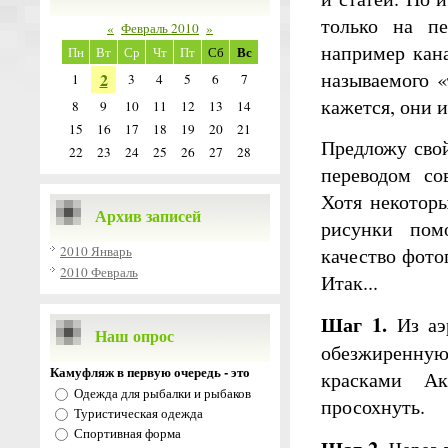
только на пе
«
Февраль 2010
»
например кан
Вс
Пн
Вт
Ср
Чт
Пт
Сб
называемого «
2
1
3
4
5
6
7
кажется, они 
8
9
10
11
12
13
14
15
16
17
18
19
20
21
Предложу свой
22
23
24
25
26
27
28
переводом со
Хотя некотор
Архив записей
рисунки пом
качество фото
2010 Январь
2010 Февраль
Итак...
Шаг 1.
Из аэр
Наш опрос
обезжиренну
Камуфляж в первую очередь - это
красками Ак
Одежда для рыбалки и рыбаков
просохнуть.
Туристическая одежда
Спортивная форма