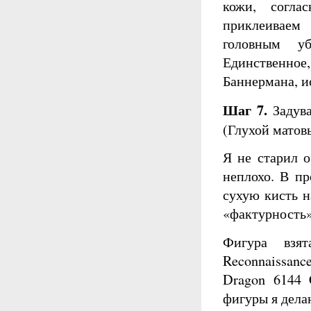
кожи, согла
приклеиваем
головным уб
Единственное
Баннермана, и
Шаг 7.
Задува
(Глухой матов
Я не старил о
неплохо. В пр
сухую кисть н
«фактурность»
Фигура взя
Reconnaissanc
Dragon 6144 
фигуры я дела