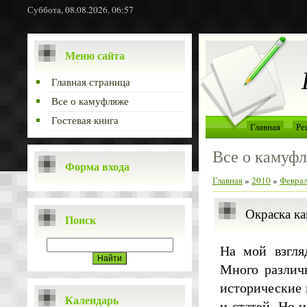
Суббота, 08.08.2026, 06:57
Меню сайта
Главная страница
Все о камуфляже
Гостевая книга
Главная
Ре
Все о камуф
Форма входа
Главная
»
2010
»
Февра
Окраска ка
Поиск
На мой взгля
Много различн
исторические 
Календарь
и статей. Но 