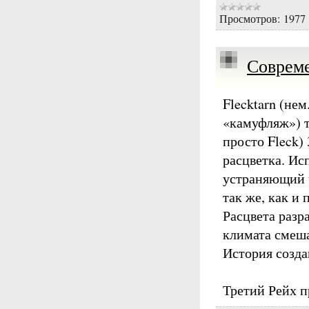
Просмотров:
1977
Соврем
Flecktarn (нем
«камуфляж») т
просто Fleck) 
расцветка. Ис
устраняющий 
так же, как и
Расцвета разр
климата смеш
История созд
Третий Рейх 