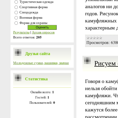
Туристическая одежда
аналогов ни д
Спортивная форма
Спецодежда
годов. Рисуно
Военная форма
камуфляжных п
Форма для охраны
характерным 
Результаты
|
Архив опросов
205
Всего ответов:
Просмотров:
638
Друзья сайта
Рисуем «
Молодежные сумки, нашивки, значки
Статистика
Говоря о каму
нельзя обойт
1
Онлайн всего:
камуфляжи. Чт
1
Гостей:
сегодняшним м
0
Пользователей:
кажутся более
рассмотрении 