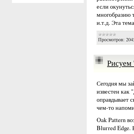
если окунутьс
многобразию т
и.т.д. Эта тем
Просмотров:
204
Рисуем 
Сегодня мы з
известен как 
оправдывает с
чем-то напоми
Oak Pattern в
Blurred Edge.