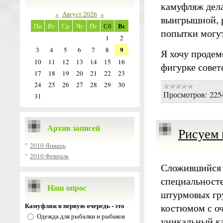
камуфляж дела
«
Август 2026
»
выигрышной, 
Вс
Пн
Вт
Ср
Чт
Пт
Сб
попытки могут
1
2
9
3
4
5
6
7
8
Я хочу продем
10
11
12
13
14
15
16
фигурке совет
17
18
19
20
21
22
23
24
25
26
27
28
29
30
Просмотров:
225
31
Архив записей
Рисуем
2010 Январь
2010 Февраль
Сложившийся 
специальносте
Наш опрос
штурмовых гр
Камуфляж в первую очередь - это
костюмом с оч
Одежда для рыбалки и рыбаков
уникальный к