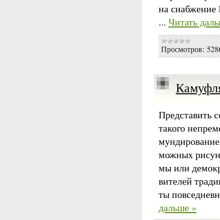
на снабжение 
...
Читать даль
Просмотров:
528
Камуфля
Пред­ста­вить с
та­ко­го не­пре­м
мун­ди­ро­ва­ни
мож­ных ри­сун­
мы или де­мо­кр
ви­те­лей тра­д
ты по­все­днев­
дальше »